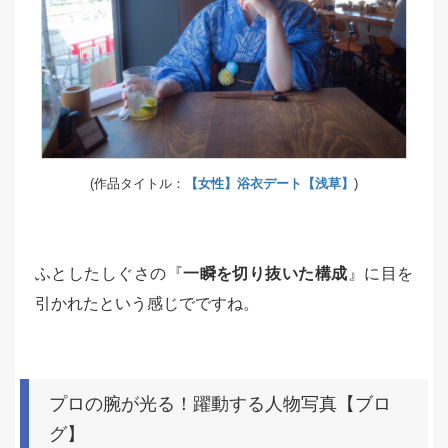
(作品タイトル：
【女性】浴衣デート【浅草】
)
ふとしたしぐさの『
一瞬を切り抜いた構成
』に目を
引かれたという感じでですね。
プロの腕が光る！躍動する人物写真【ブロ
グ】