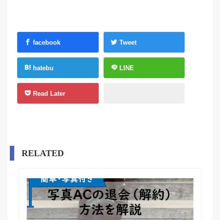
facebook
Tweet
hatebu
LINE
Read Later
RELATED